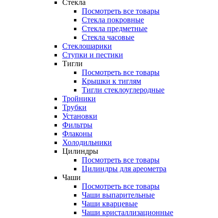
Стекла
Посмотреть все товары
Стекла покровные
Стекла предметные
Стекла часовые
Стеклошарики
Ступки и пестики
Тигли
Посмотреть все товары
Крышки к тиглям
Тигли стеклоуглеродные
Тройники
Трубки
Установки
Фильтры
Флаконы
Холодильники
Цилиндры
Посмотреть все товары
Цилиндры для ареометра
Чаши
Посмотреть все товары
Чаши выпарительные
Чаши кварцевые
Чаши кристаллизационные