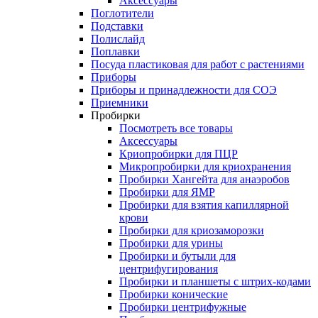
Аксессуары
Поглотители
Подставки
Полислайд
Поплавки
Посуда пластиковая для работ с растениями
Приборы
Приборы и принадлежности для СОЭ
Приемники
Пробирки
Посмотреть все товары
Аксессуары
Криопробирки для ПЦР
Микропробирки для криохранения
Пробирки Хангейта для анаэробов
Пробирки для ЯМР
Пробирки для взятия капиллярной
крови
Пробирки для криозаморозки
Пробирки для урины
Пробирки и бутыли для
центрифугирования
Пробирки и планшеты с штрих-кодами
Пробирки конические
Пробирки центрифужные