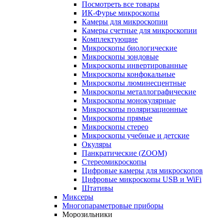
Посмотреть все товары
ИК-Фурье микроскопы
Камеры для микроскопии
Камеры счетные для микроскопии
Комплектующие
Микроскопы биологические
Микроскопы зондовые
Микроскопы инвертированные
Микроскопы конфокальные
Микроскопы люминесцентные
Микроскопы металлографические
Микроскопы монокулярные
Микроскопы поляризационные
Микроскопы прямые
Микроскопы стерео
Микроскопы учебные и детские
Окуляры
Панкратические (ZOOM)
Стереомикроскопы
Цифровые камеры для микроскопов
Цифровые микроскопы USB и WiFi
Штативы
Миксеры
Многопараметровые приборы
Морозильники