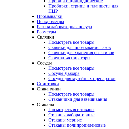
Пробирки цилиндрические
Пробирки, стрипы и планшеты для
ПЦР
Промывалки
Психрометры
Разная лабораторная посуда
Реометры
Склянки
Посмотреть все товары
Склянки для промывания газов
Склянки для хранения реактивов
Склянки-аспираторы
Сосуды
Посмотреть все товары
Сосуды Дьюара
Сосуды для музейных препаратов
Спиртовки
Стаканчики
Посмотреть все товары
Стаканчики для взвешивания
Стаканы
Посмотреть все товары
Стаканы лабораторные
Стаканы мерные
Стаканы полипропиленовые