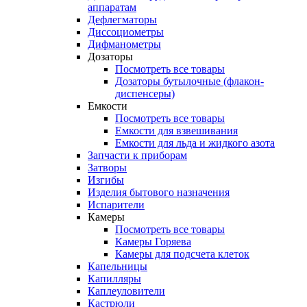
аппаратам
Дефлегматоры
Диссоциометры
Дифманометры
Дозаторы
Посмотреть все товары
Дозаторы бутылочные (флакон-
диспенсеры)
Емкости
Посмотреть все товары
Емкости для взвешивания
Емкости для льда и жидкого азота
Запчасти к приборам
Затворы
Изгибы
Изделия бытового назначения
Испарители
Камеры
Посмотреть все товары
Камеры Горяева
Камеры для подсчета клеток
Капельницы
Капилляры
Каплеуловители
Кастрюли