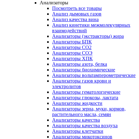
Анализаторы
Посмотреть все товары
Анализ дымовых газов
Анализ качества вина
Анализ кинетики межмолекулярных
взаимодействий
Анализаторы (экстракторы) жира
Анализаторы БПК
Анализаторы СО2
Анализаторы СОЭ
Анализаторы ХПК
Анализаторы азота, белка
Анализаторы биохимические
Анализаторы вольтамперометрические
Анализаторы газов крови и
электролитов
Анализаторы гематологические
Анализаторы глюкозы, лактата
Анализаторы жидкости
Анализаторы зерна, муки, кормов,
растительного масла, семян
Анализаторы качества
Анализаторы качества воздуха
Анализаторы клетчатки
Анализаторы микотоксинов