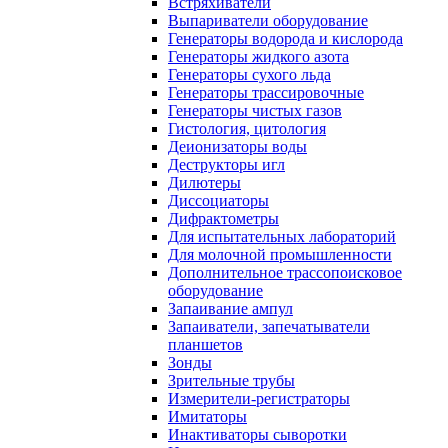
Встряхиватели
Выпариватели оборудование
Генераторы водорода и кислорода
Генераторы жидкого азота
Генераторы сухого льда
Генераторы трассировочные
Генераторы чистых газов
Гистология, цитология
Деионизаторы воды
Деструкторы игл
Дилютеры
Диссоциаторы
Дифрактометры
Для испытательных лабораторий
Для молочной промышленности
Дополнительное трассопоисковое
оборудование
Запаивание ампул
Запаиватели, запечатыватели
планшетов
Зонды
Зрительные трубы
Измерители-регистраторы
Имитаторы
Инактиваторы сыворотки