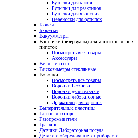
Бутылки для крови
Бутылки для реактивов
Бутылки для хранения
Переноски для бутылок
Бюксы
Бюретки
Вакуумметры
Ванночки (резервуары) для многоканальных
пипеток
Посмотреть все товары
Аксессуары
Виалы и септы
Вискозиметры стеклянные
Воронки
Посмотреть все товары
Воронки Бюхнера
Воронки делительные
Воронки лабораторные
Держатели для воронок
Выпарительные пластины
Газоанализаторы
Газопромыватели
Графины
Датчики Лабораторная посуда
Детали и оборудование к приборам и