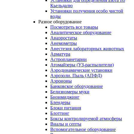
Установки для определения азота по
Кьельдалю
Установки получения особо чистой
воды
Разное оборудование
Посмотреть все товары
Аналитическое оборудование
Анаэростаты
Анемометры
Анестезия лабораторных животных
Арматура
Астропланетарии
Атомайзеры (УЗ-распылители)
Аэродинамические установки
Аэрозоли. Пыль (АПФД)
Аэроионы
Банковское оборудование
Белизномеры муки
Биоимиджинг
Блендеры
Блоки питания
Блоттинг
Боксы контролируемой атмосферы
Виалы и септы
Вспомогательное оборудование