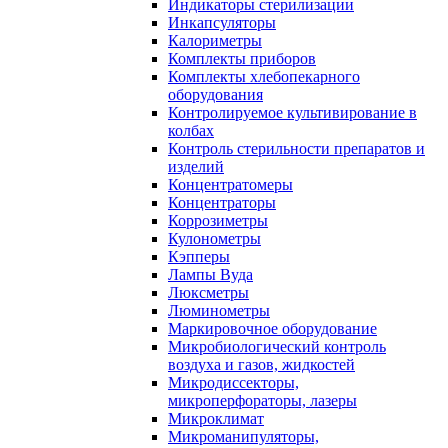
Индикаторы стерилизации
Инкапсуляторы
Калориметры
Комплекты приборов
Комплекты хлебопекарного
оборудования
Контролируемое культивирование в
колбах
Контроль стерильности препаратов и
изделий
Концентратомеры
Концентраторы
Коррозиметры
Кулонометры
Кэпперы
Лампы Вуда
Люксметры
Люминометры
Маркировочное оборудование
Микробиологический контроль
воздуха и газов, жидкостей
Микродиссекторы,
микроперфораторы, лазеры
Микроклимат
Микроманипуляторы,